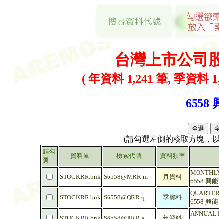
台灣上市公司
( 年資料 1,241 筆, 季資料 1,
6558
(請勾選左側的核取方塊，
請勾
資料庫
檢索代號
資料頻率
選
MONTHLY 
STOCKRR.bnk
S6558@MRR.m
月資料
6558 興
QUARTERL
STOCKRR.bnk
S6558@QRR.q
季資料
6558 興
ANNUAL R
STOCKRR.bnk
S6558@ARR.a
年資料