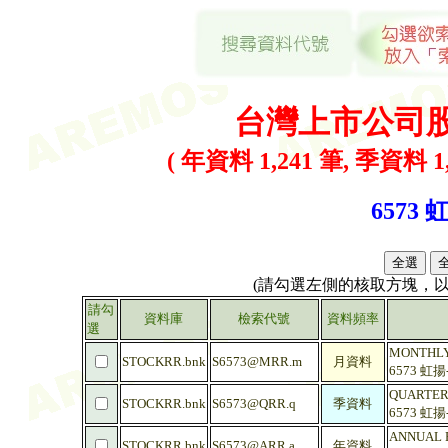
台灣上市公司
( 年資料 1,241 筆, 季資料 1,
6573 
(請勾選左側的核取方塊，
請勾
資料庫
檢索代號
資料頻率
選
MONTHLY 
STOCKRR.bnk
S6573@MRR.m
月資料
6573 虹
QUARTERL
STOCKRR.bnk
S6573@QRR.q
季資料
6573 虹
ANNUAL R
STOCKRR.bnk
S6573@ARR.a
年資料