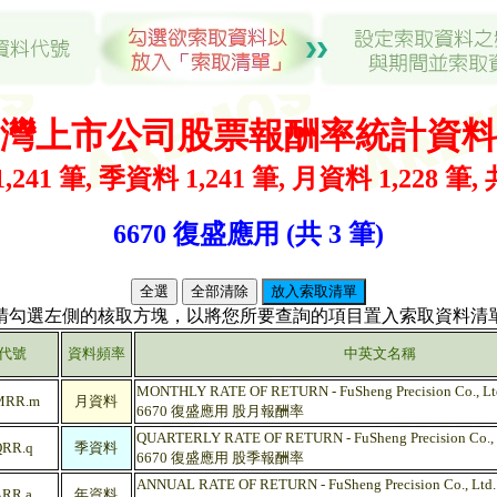
灣上市公司股票報酬率統計資料
,241 筆, 季資料 1,241 筆, 月資料 1,228 筆, 
6670 復盛應用 (共 3 筆)
(請勾選左側的核取方塊，以將您所要查詢的項目置入索取資料清單
代號
資料頻率
中英文名稱
MONTHLY RATE OF RETURN - FuSheng Precision Co., Lt
MRR.m
月資料
6670 復盛應用 股月報酬率
QUARTERLY RATE OF RETURN - FuSheng Precision Co., 
RR.q
季資料
6670 復盛應用 股季報酬率
ANNUAL RATE OF RETURN - FuSheng Precision Co., Ltd.
RR.a
年資料