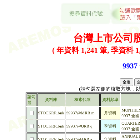
台灣上市公司
( 年資料 1,241 筆, 季資料 1,
9937
(請勾選左側的核取方塊，
請勾
資料庫
檢索代號
資料頻率
選
MONTHLY 
STOCKRR.bnk
S9937@MRR.m
月資料
9937 全
QUARTERL
STOCKRR.bnk
S9937@QRR.q
季資料
9937 全
ANNUAL R
STOCKRR.bnk
S9937@ARR.a
年資料