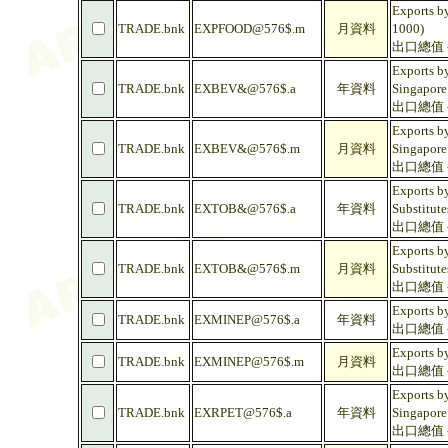
Exports by
TRADE.bnk
EXPFOOD@576$.m
月資料
1000)
出口總值 -
Exports by
TRADE.bnk
EXBEV&@576$.a
年資料
Singapore
出口總值 -
Exports by
TRADE.bnk
EXBEV&@576$.m
月資料
Singapore
出口總值 -
Exports b
TRADE.bnk
EXTOB&@576$.a
年資料
Substitute
出口總值 -
Exports b
TRADE.bnk
EXTOB&@576$.m
月資料
Substitute
出口總值 -
Exports b
TRADE.bnk
EXMINEP@576$.a
年資料
出口總值 -
Exports b
TRADE.bnk
EXMINEP@576$.m
月資料
出口總值 -
Exports by
TRADE.bnk
EXRPET@576$.a
年資料
Singapore
出口總值 -