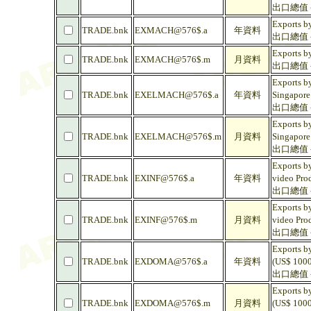
出口總值 -
Exports b
TRADE.bnk
EXMACH@576$.a
年資料
出口總值 - 
Exports b
TRADE.bnk
EXMACH@576$.m
月資料
出口總值 - 
Exports by
TRADE.bnk
EXELMACH@576$.a
年資料
Singapore
出口總值 -
Exports by
TRADE.bnk
EXELMACH@576$.m
月資料
Singapore
出口總值 -
Exports b
TRADE.bnk
EXINF@576$.a
年資料
video Pro
出口總值 -
Exports b
TRADE.bnk
EXINF@576$.m
月資料
video Pro
出口總值 -
Exports by
TRADE.bnk
EXDOMA@576$.a
年資料
(US$ 1000
出口總值 -
Exports by
TRADE.bnk
EXDOMA@576$.m
月資料
(US$ 1000