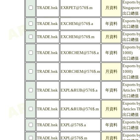
Exports by
TRADE.bnk
EXRPET@576$.m
月資料
Singapore
出口總值 -
Exports b
TRADE.bnk
EXCHEM@576$.a
年資料
出口總值 -
Exports b
TRADE.bnk
EXCHEM@576$.m
月資料
出口總值 -
Exports b
TRADE.bnk
EXORCHEM@576$.a
年資料
1000)
出口總值 -
Exports b
TRADE.bnk
EXORCHEM@576$.m
月資料
1000)
出口總值 -
Exports by
TRADE.bnk
EXPL&RUB@576$.a
年資料
Articles T
出口總值 
Exports by
TRADE.bnk
EXPL&RUB@576$.m
月資料
Articles T
出口總值 
Exports by
TRADE.bnk
EXPL@576$.a
年資料
出口總值 - 
Exports by
TRADE.bnk
EXPL@576$.m
月資料