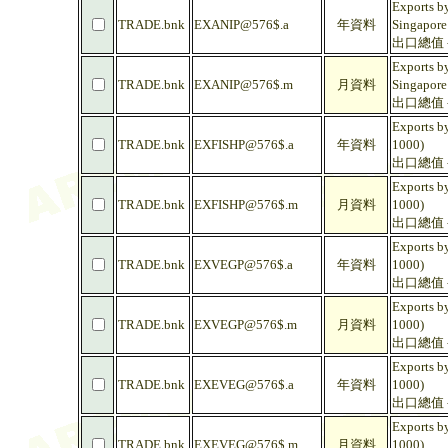
Exports by
TRADE.bnk
EXANIP@576$.a
年資料
Singapore
出口總值 -
Exports by
TRADE.bnk
EXANIP@576$.m
月資料
Singapore
出口總值 -
Exports by
TRADE.bnk
EXFISHP@576$.a
年資料
1000)
出口總值 -
Exports by
TRADE.bnk
EXFISHP@576$.m
月資料
1000)
出口總值 -
Exports b
TRADE.bnk
EXVEGP@576$.a
年資料
1000)
出口總值 -
Exports b
TRADE.bnk
EXVEGP@576$.m
月資料
1000)
出口總值 -
Exports by
TRADE.bnk
EXEVEG@576$.a
年資料
1000)
出口總值 -
Exports by
TRADE.bnk
EXEVEG@576$.m
月資料
1000)