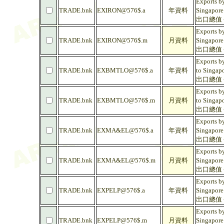
Exports by
TRADE.bnk
EXIRON@576$.a
年資料
Singapore
出口總值 -
Exports by
TRADE.bnk
EXIRON@576$.m
月資料
Singapore
出口總值 -
Exports by
TRADE.bnk
EXBMTLO@576$.a
年資料
to Singap
出口總值 -
Exports by
TRADE.bnk
EXBMTLO@576$.m
月資料
to Singap
出口總值 -
Exports b
TRADE.bnk
EXMA&EL@576$.a
年資料
Singapore
出口總值 -
Exports b
TRADE.bnk
EXMA&EL@576$.m
月資料
Singapore
出口總值 -
Exports by
TRADE.bnk
EXPELP@576$.a
年資料
Singapore
出口總值 -
Exports by
TRADE.bnk
EXPELP@576$.m
月資料
Singapore