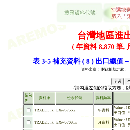
台灣地區進
( 年資料 8,870 筆, 
表 3-5 補充資料 ( 8 ) 出口
資料出處：
財政部統計處，
(請勾選左側的核取方塊，
請勾
資料庫
檢索代號
資料頻率
選
Value of E
TRADE.bnk
EX@576$.a
年資料
出口值 -
Value of E
TRADE.bnk
EX@576$.m
月資料
出口值 -