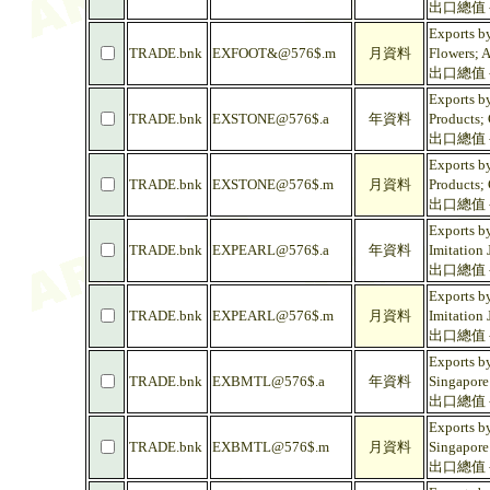
出口總值 -
Exports b
TRADE.bnk
EXFOOT&@576$.m
月資料
Flowers; A
出口總值 -
Exports by
TRADE.bnk
EXSTONE@576$.a
年資料
Products;
出口總值 -
Exports by
TRADE.bnk
EXSTONE@576$.m
月資料
Products;
出口總值 -
Exports by
TRADE.bnk
EXPEARL@576$.a
年資料
Imitation 
出口總值 -
Exports by
TRADE.bnk
EXPEARL@576$.m
月資料
Imitation 
出口總值 -
Exports by
TRADE.bnk
EXBMTL@576$.a
年資料
Singapore
出口總值 -
Exports by
TRADE.bnk
EXBMTL@576$.m
月資料
Singapore
出口總值 -