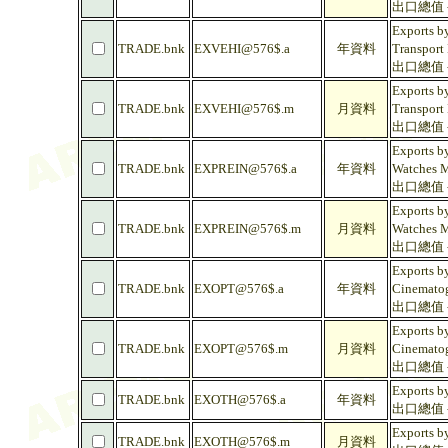
出口總值 -
Exports by
TRADE.bnk
EXVEHI@576$.a
年資料
Transport
出口總值 -
Exports by
TRADE.bnk
EXVEHI@576$.m
月資料
Transport
出口總值 -
Exports b
TRADE.bnk
EXPREIN@576$.a
年資料
Watches M
出口總值 -
Exports b
TRADE.bnk
EXPREIN@576$.m
月資料
Watches M
出口總值 -
Exports b
TRADE.bnk
EXOPT@576$.a
年資料
Cinematog
出口總值 -
Exports b
TRADE.bnk
EXOPT@576$.m
月資料
Cinematog
出口總值 -
Exports b
TRADE.bnk
EXOTH@576$.a
年資料
出口總值 -
Exports b
TRADE.bnk
EXOTH@576$.m
月資料