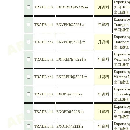
Exports b
TRADE.bnk
EXDOMA@522$.m
月資料
(US$ 1000
出口總值 -
Exports by
TRADE.bnk
EXVEHI@522$.a
年資料
Transport
出口總值 -
Exports by
TRADE.bnk
EXVEHI@522$.m
月資料
Transport
出口總值 -
Exports b
TRADE.bnk
EXPREIN@522$.a
年資料
Watches M
出口總值 -
Exports b
TRADE.bnk
EXPREIN@522$.m
月資料
Watches M
出口總值 -
Exports b
TRADE.bnk
EXOPT@522$.a
年資料
Cinematog
出口總值 -
Exports b
TRADE.bnk
EXOPT@522$.m
月資料
Cinematog
出口總值 -
Exports b
TRADE.bnk
EXOTH@522$.a
年資料
出口總值 -