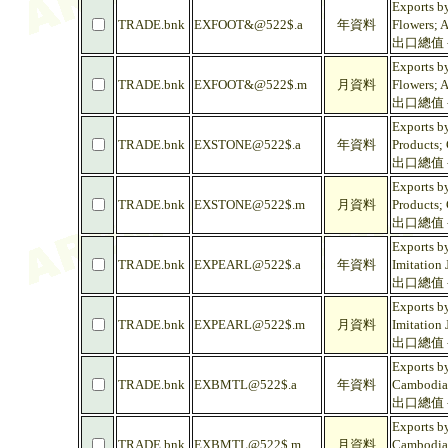
Exports b
TRADE.bnk
EXFOOT&@522$.a
年資料
Flowers; 
出口總值 -
Exports b
TRADE.bnk
EXFOOT&@522$.m
月資料
Flowers; 
出口總值 -
Exports by
TRADE.bnk
EXSTONE@522$.a
年資料
Products;
出口總值 -
Exports by
TRADE.bnk
EXSTONE@522$.m
月資料
Products;
出口總值 -
Exports by
TRADE.bnk
EXPEARL@522$.a
年資料
Imitation
出口總值 -
Exports by
TRADE.bnk
EXPEARL@522$.m
月資料
Imitation
出口總值 -
Exports by
TRADE.bnk
EXBMTL@522$.a
年資料
Cambodia
出口總值 -
Exports by
TRADE.bnk
EXBMTL@522$.m
月資料
Cambodia