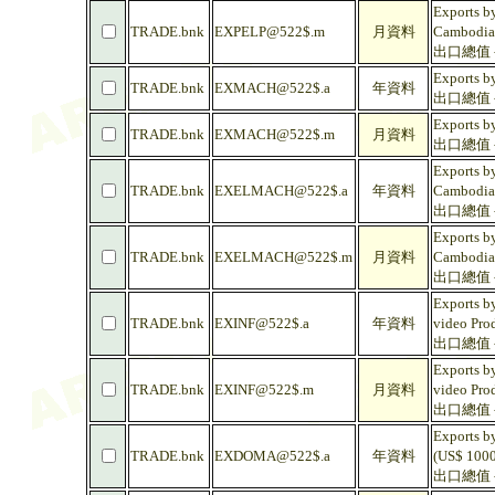
Exports by
TRADE.bnk
EXPELP@522$.m
月資料
Cambodia
出口總值 -
Exports b
TRADE.bnk
EXMACH@522$.a
年資料
出口總值 - 
Exports b
TRADE.bnk
EXMACH@522$.m
月資料
出口總值 - 
Exports by
TRADE.bnk
EXELMACH@522$.a
年資料
Cambodia
出口總值 -
Exports by
TRADE.bnk
EXELMACH@522$.m
月資料
Cambodia
出口總值 -
Exports b
TRADE.bnk
EXINF@522$.a
年資料
video Pro
出口總值 -
Exports b
TRADE.bnk
EXINF@522$.m
月資料
video Pro
出口總值 -
Exports b
TRADE.bnk
EXDOMA@522$.a
年資料
(US$ 1000
出口總值 -