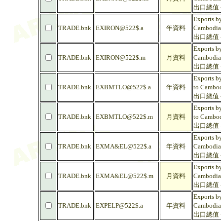
出口總值 -
Exports by
TRADE.bnk
EXIRON@522$.a
年資料
Cambodia
出口總值 -
Exports by
TRADE.bnk
EXIRON@522$.m
月資料
Cambodia
出口總值 -
Exports by
TRADE.bnk
EXBMTLO@522$.a
年資料
to Cambod
出口總值 -
Exports by
TRADE.bnk
EXBMTLO@522$.m
月資料
to Cambod
出口總值 -
Exports b
TRADE.bnk
EXMA&EL@522$.a
年資料
Cambodia
出口總值 -
Exports b
TRADE.bnk
EXMA&EL@522$.m
月資料
Cambodia
出口總值 -
Exports by
TRADE.bnk
EXPELP@522$.a
年資料
Cambodia
出口總值 -