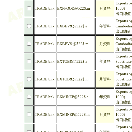
Exports b
TRADE.bnk
EXPFOOD@522$.m
月資料
1000)
出口總值 -
Exports by
TRADE.bnk
EXBEV&@522$.a
年資料
Cambodia
出口總值 -
Exports by
TRADE.bnk
EXBEV&@522$.m
月資料
Cambodia
出口總值 -
Exports b
TRADE.bnk
EXTOB&@522$.a
年資料
Substitut
出口總值 -
Exports b
TRADE.bnk
EXTOB&@522$.m
月資料
Substitut
出口總值 -
Exports b
TRADE.bnk
EXMINEP@522$.a
年資料
1000)
出口總值 -
Exports b
TRADE.bnk
EXMINEP@522$.m
月資料
1000)
出口總值 -
Exports by