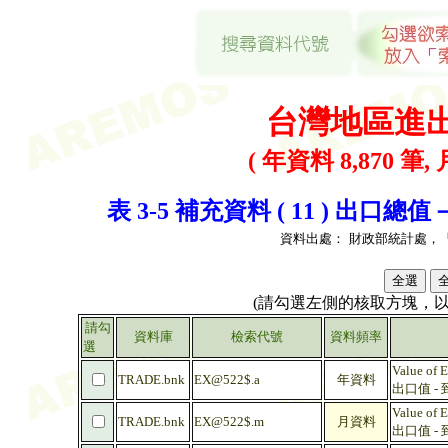
台灣地區進
( 年資料 8,870 筆, 
表 3-5 補充資料 ( 11 ) 出口
資料出處：
財政部統計處，
(請勾選左側的核取方塊，
請勾
資料庫
檢索代號
資料頻率
選
Value of 
TRADE.bnk
EX@522$.a
年資料
出口值 -
Value of 
TRADE.bnk
EX@522$.m
月資料
出口值 -