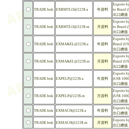
Exports by
TRADE.bnk
EXBMTLO@223$.a
年資料
to Brazil 
出口總值 -
Exports by
TRADE.bnk
EXBMTLO@223$.m
月資料
to Brazil 
出口總值 -
Exports b
TRADE.bnk
EXMA&EL@223$.a
年資料
Brazil (U
出口總值 -
Exports b
TRADE.bnk
EXMA&EL@223$.m
月資料
Brazil (U
出口總值 -
Exports by
TRADE.bnk
EXPELP@223$.a
年資料
(US$ 1000
出口總值 -
Exports by
TRADE.bnk
EXPELP@223$.m
月資料
(US$ 1000
出口總值 -
Exports by
TRADE.bnk
EXMACH@223$.a
年資料
出口總值 - 
Exports by
TRADE.bnk
EXMACH@223$.m
月資料
出口總值 - 