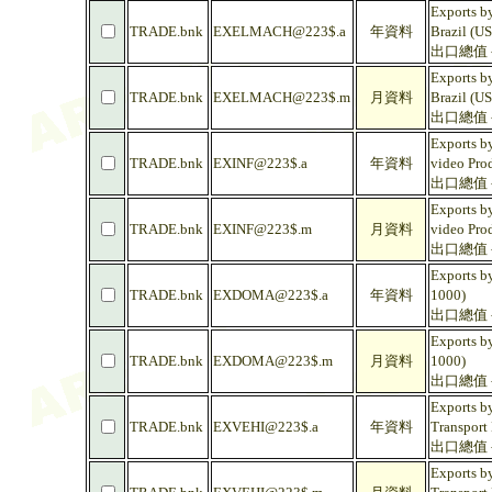
Exports by
TRADE.bnk
EXELMACH@223$.a
年資料
Brazil (U
出口總值 -
Exports by
TRADE.bnk
EXELMACH@223$.m
月資料
Brazil (U
出口總值 -
Exports b
TRADE.bnk
EXINF@223$.a
年資料
video Prod
出口總值 -
Exports b
TRADE.bnk
EXINF@223$.m
月資料
video Prod
出口總值 -
Exports by
TRADE.bnk
EXDOMA@223$.a
年資料
1000)
出口總值 -
Exports by
TRADE.bnk
EXDOMA@223$.m
月資料
1000)
出口總值 -
Exports by
TRADE.bnk
EXVEHI@223$.a
年資料
Transport
出口總值 -
Exports by