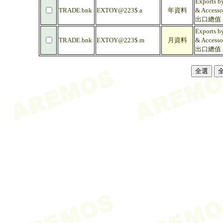
Exports by
TRADE.bnk
EXTOY@223$.a
年資料
& Accessor
出口總值 -
Exports by
TRADE.bnk
EXTOY@223$.m
月資料
& Accessor
出口總值 -