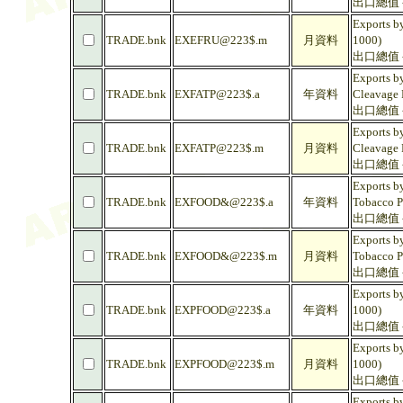
出口總值 -
Exports by
TRADE.bnk
EXEFRU@223$.m
月資料
1000)
出口總值 -
Exports by
TRADE.bnk
EXFATP@223$.a
年資料
Cleavage P
出口總值 -
Exports by
TRADE.bnk
EXFATP@223$.m
月資料
Cleavage P
出口總值 -
Exports by
TRADE.bnk
EXFOOD&@223$.a
年資料
Tobacco Pr
出口總值 -
Exports by
TRADE.bnk
EXFOOD&@223$.m
月資料
Tobacco Pr
出口總值 -
Exports by
TRADE.bnk
EXPFOOD@223$.a
年資料
1000)
出口總值 -
Exports by
TRADE.bnk
EXPFOOD@223$.m
月資料
1000)
出口總值 -
Exports by