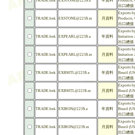
TRADE.bnk
EXSTONE@223$.a
年資料
Products; 
出口總值 -
Exports by
TRADE.bnk
EXSTONE@223$.m
月資料
Products; 
出口總值 -
Exports by
TRADE.bnk
EXPEARL@223$.a
年資料
Imitation 
出口總值 -
Exports by
TRADE.bnk
EXPEARL@223$.m
月資料
Imitation 
出口總值 -
Exports by
TRADE.bnk
EXBMTL@223$.a
年資料
Brazil (U
出口總值 -
Exports by
TRADE.bnk
EXBMTL@223$.m
月資料
Brazil (U
出口總值 -
Exports by
TRADE.bnk
EXIRON@223$.a
年資料
Brazil (U
出口總值 -
Exports by
TRADE.bnk
EXIRON@223$.m
月資料
Brazil (U
出口總值 -