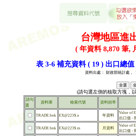
台灣地區進
( 年資料 8,870 筆, 
表 3-6 補充資料 ( 19 ) 出
資料出處：
財政部統計處，
(請勾選左側的核取方塊，
請勾
資料庫
檢索代號
資料頻率
選
Value of E
TRADE.bnk
EX@223$.a
年資料
出口值 - 
Value of E
TRADE.bnk
EX@223$.m
月資料
出口值 - 