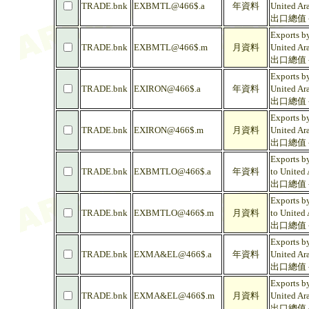
TRADE.bnk
EXBMTL@466$.a
年資料
United Ar
出口總值 
Exports by
TRADE.bnk
EXBMTL@466$.m
月資料
United Ar
出口總值 
Exports by
TRADE.bnk
EXIRON@466$.a
年資料
United Ar
出口總值 -
Exports by
TRADE.bnk
EXIRON@466$.m
月資料
United Ar
出口總值 -
Exports by
TRADE.bnk
EXBMTLO@466$.a
年資料
to United
出口總值 
Exports by
TRADE.bnk
EXBMTLO@466$.m
月資料
to United
出口總值 
Exports b
TRADE.bnk
EXMA&EL@466$.a
年資料
United Ar
出口總值 
Exports b
TRADE.bnk
EXMA&EL@466$.m
月資料
United Ar
出口總值 