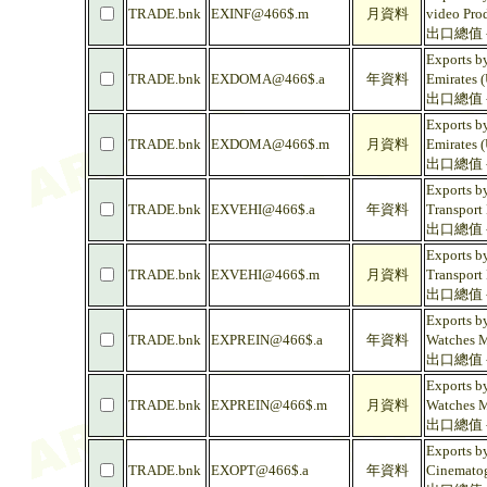
TRADE.bnk
EXINF@466$.m
月資料
video Prod
出口總值 -
Exports by
TRADE.bnk
EXDOMA@466$.a
年資料
Emirates 
出口總值 -
Exports by
TRADE.bnk
EXDOMA@466$.m
月資料
Emirates 
出口總值 -
Exports by
TRADE.bnk
EXVEHI@466$.a
年資料
Transport
出口總值 
Exports by
TRADE.bnk
EXVEHI@466$.m
月資料
Transport
出口總值 
Exports b
TRADE.bnk
EXPREIN@466$.a
年資料
Watches M
出口總值 
Exports b
TRADE.bnk
EXPREIN@466$.m
月資料
Watches M
出口總值 
Exports b
TRADE.bnk
EXOPT@466$.a
年資料
Cinematog