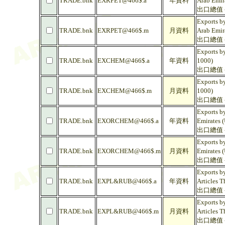
TRADE.bnk
EXRPET@466$.a
年資料
Arab Emir
出口總值 -
Exports by
TRADE.bnk
EXRPET@466$.m
月資料
Arab Emir
出口總值 -
Exports b
TRADE.bnk
EXCHEM@466$.a
年資料
1000)
出口總值 
Exports b
TRADE.bnk
EXCHEM@466$.m
月資料
1000)
出口總值 
Exports by
TRADE.bnk
EXORCHEM@466$.a
年資料
Emirates 
出口總值 -
Exports by
TRADE.bnk
EXORCHEM@466$.m
月資料
Emirates 
出口總值 -
Exports by
TRADE.bnk
EXPL&RUB@466$.a
年資料
Articles T
出口總值 
Exports by
TRADE.bnk
EXPL&RUB@466$.m
月資料
Articles T
出口總值 