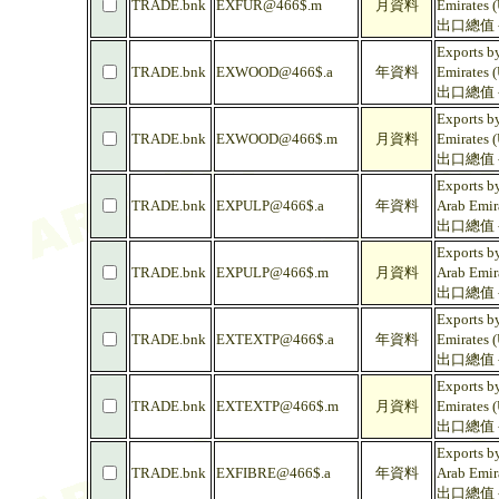
TRADE.bnk
EXFUR@466$.m
月資料
Emirates 
出口總值 
Exports b
TRADE.bnk
EXWOOD@466$.a
年資料
Emirates 
出口總值 
Exports b
TRADE.bnk
EXWOOD@466$.m
月資料
Emirates 
出口總值 
Exports by
TRADE.bnk
EXPULP@466$.a
年資料
Arab Emir
出口總值 
Exports by
TRADE.bnk
EXPULP@466$.m
月資料
Arab Emir
出口總值 
Exports by
TRADE.bnk
EXTEXTP@466$.a
年資料
Emirates 
出口總值 -
Exports by
TRADE.bnk
EXTEXTP@466$.m
月資料
Emirates 
出口總值 -
Exports by
TRADE.bnk
EXFIBRE@466$.a
年資料
Arab Emir
出口總值 -