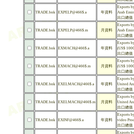
Exports by
TRADE.bnk
EXPELP@466$.a
年資料
Arab Emir
出口總值 -
Exports by
TRADE.bnk
EXPELP@466$.m
月資料
Arab Emir
出口總值 -
Exports by
TRADE.bnk
EXMACH@466$.a
年資料
(US$ 1000
出口總值 -
Exports by
TRADE.bnk
EXMACH@466$.m
月資料
(US$ 1000
出口總值 -
Exports by
TRADE.bnk
EXELMACH@466$.a
年資料
United Ar
出口總值 -
Exports by
TRADE.bnk
EXELMACH@466$.m
月資料
United Ar
出口總值 -
Exports b
TRADE.bnk
EXINF@466$.a
年資料
video Prod
出口總值 -
Exports b