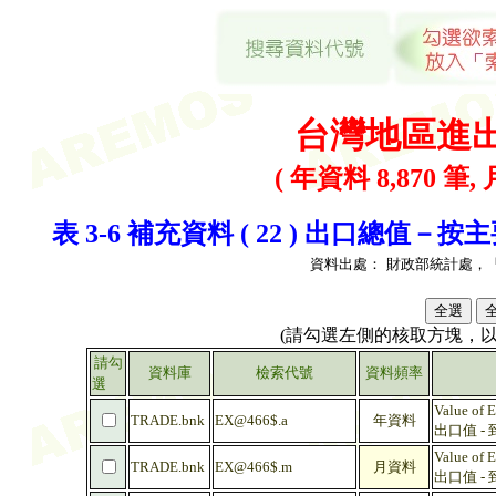
台灣地區進
( 年資料 8,870 筆, 
表 3-6 補充資料 ( 22 ) 出口總值
資料出處：
財政部統計處，
(請勾選左側的核取方塊，
請勾
資料庫
檢索代號
資料頻率
選
Value of E
TRADE.bnk
EX@466$.a
年資料
出口值 -
Value of E
TRADE.bnk
EX@466$.m
月資料
出口值 -