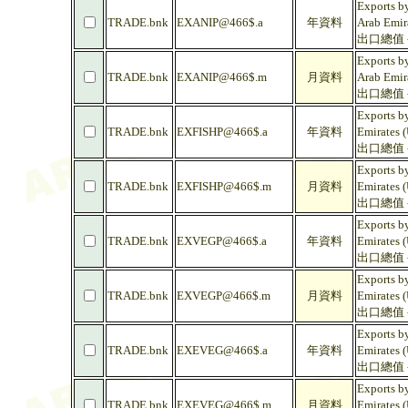
Exports by
TRADE.bnk
EXANIP@466$.a
年資料
Arab Emir
出口總值 
Exports by
TRADE.bnk
EXANIP@466$.m
月資料
Arab Emir
出口總值 
Exports by
TRADE.bnk
EXFISHP@466$.a
年資料
Emirates 
出口總值 -
Exports by
TRADE.bnk
EXFISHP@466$.m
月資料
Emirates 
出口總值 -
Exports by
TRADE.bnk
EXVEGP@466$.a
年資料
Emirates 
出口總值 
Exports by
TRADE.bnk
EXVEGP@466$.m
月資料
Emirates 
出口總值 
Exports by
TRADE.bnk
EXEVEG@466$.a
年資料
Emirates 
出口總值 -
Exports by
TRADE.bnk
EXEVEG@466$.m
月資料
Emirates 