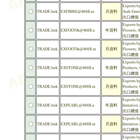
Exports by
TRADE.bnk
EXFIBRE@466$.m
月資料
Arab Emir
出口總值 -
Exports b
TRADE.bnk
EXFOOT&@466$.a
年資料
Flowers; A
出口總值 
Exports b
TRADE.bnk
EXFOOT&@466$.m
月資料
Flowers; A
出口總值 
Exports by
TRADE.bnk
EXSTONE@466$.a
年資料
Products; 
出口總值 
Exports by
TRADE.bnk
EXSTONE@466$.m
月資料
Products; 
出口總值 
Exports by
TRADE.bnk
EXPEARL@466$.a
年資料
Imitation 
出口總值 
Exports by
TRADE.bnk
EXPEARL@466$.m
月資料
Imitation 
出口總值 
Exports by