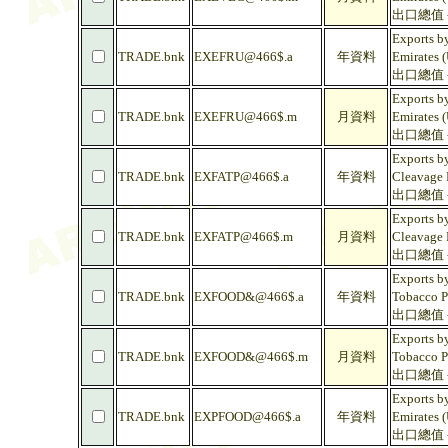
出口總值 -
Exports by
TRADE.bnk
EXEFRU@466$.a
年資料
Emirates 
出口總值 -
Exports by
TRADE.bnk
EXEFRU@466$.m
月資料
Emirates 
出口總值 -
Exports by
TRADE.bnk
EXFATP@466$.a
年資料
Cleavage 
出口總值 
Exports by
TRADE.bnk
EXFATP@466$.m
月資料
Cleavage 
出口總值 
Exports by
TRADE.bnk
EXFOOD&@466$.a
年資料
Tobacco P
出口總值 
Exports by
TRADE.bnk
EXFOOD&@466$.m
月資料
Tobacco P
出口總值 
Exports by
TRADE.bnk
EXPFOOD@466$.a
年資料
Emirates 
出口總值 -