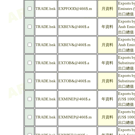
Exports by
TRADE.bnk
EXPFOOD@466$.m
月資料
Emirates 
出口總值 -
Exports by
TRADE.bnk
EXBEV&@466$.a
年資料
Arab Emir
出口總值 -
Exports by
TRADE.bnk
EXBEV&@466$.m
月資料
Arab Emir
出口總值 -
Exports b
TRADE.bnk
EXTOB&@466$.a
年資料
Substitute
出口總值 -
Exports b
TRADE.bnk
EXTOB&@466$.m
月資料
Substitute
出口總值 -
Exports by
TRADE.bnk
EXMINEP@466$.a
年資料
(US$ 1000
出口總值 
Exports by
TRADE.bnk
EXMINEP@466$.m
月資料
(US$ 1000
出口總值 
Exports by