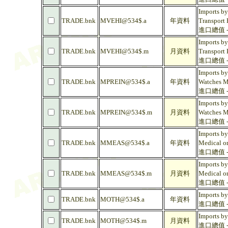
Imports by
TRADE.bnk
MVEHI@534$.a
年資料
Transport 
進口總值 -
Imports by
TRADE.bnk
MVEHI@534$.m
月資料
Transport 
進口總值 -
Imports by
TRADE.bnk
MPREIN@534$.a
年資料
Watches Mu
進口總值 -
Imports by
TRADE.bnk
MPREIN@534$.m
月資料
Watches Mu
進口總值 -
Imports by
TRADE.bnk
MMEAS@534$.a
年資料
Medical or
進口總值 - 
Imports by
TRADE.bnk
MMEAS@534$.m
月資料
Medical or
進口總值 - 
Imports by
TRADE.bnk
MOTH@534$.a
年資料
進口總值 - 
Imports by
TRADE.bnk
MOTH@534$.m
月資料
進口總值 - 