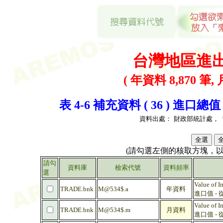
台灣地區進
( 年資料 8,870 筆, 
表 4-6 補充資料 ( 36 ) 進
資料出處：
財政部統計處，
(請勾選左側的核取方塊，
請勾
資料庫
檢索代號
資料頻率
選
Value of I
TRADE.bnk
M@534$.a
年資料
進口值 - 
Value of I
TRADE.bnk
M@534$.m
月資料
進口值 - 