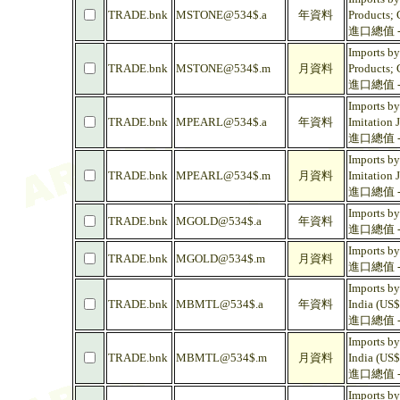
TRADE.bnk
MSTONE@534$.a
年資料
Products; 
進口總值 -
Imports by
TRADE.bnk
MSTONE@534$.m
月資料
Products; 
進口總值 -
Imports by
TRADE.bnk
MPEARL@534$.a
年資料
Imitation 
進口總值 -
Imports by
TRADE.bnk
MPEARL@534$.m
月資料
Imitation 
進口總值 -
Imports by
TRADE.bnk
MGOLD@534$.a
年資料
進口總值 - 
Imports by
TRADE.bnk
MGOLD@534$.m
月資料
進口總值 - 
Imports by
TRADE.bnk
MBMTL@534$.a
年資料
India (US$
進口總值 -
Imports by
TRADE.bnk
MBMTL@534$.m
月資料
India (US$
進口總值 -
Imports by