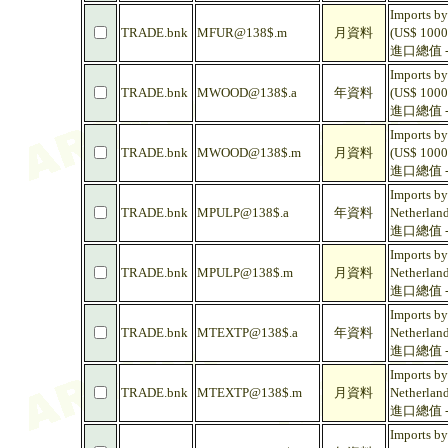
Imports by
TRADE.bnk
MFUR@138$.m
月資料
(US$ 1000
進口總值 -
Imports by
TRADE.bnk
MWOOD@138$.a
年資料
(US$ 1000
進口總值 -
Imports by
TRADE.bnk
MWOOD@138$.m
月資料
(US$ 1000
進口總值 -
Imports by
TRADE.bnk
MPULP@138$.a
年資料
Netherlan
進口總值 -
Imports by
TRADE.bnk
MPULP@138$.m
月資料
Netherlan
進口總值 -
Imports by
TRADE.bnk
MTEXTP@138$.a
年資料
Netherlan
進口總值 -
Imports by
TRADE.bnk
MTEXTP@138$.m
月資料
Netherlan
進口總值 -
Imports by