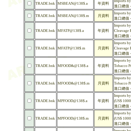
Imports by
TRADE.bnk
MSBEAN@138$.a
年資料
進口總值 - 
Imports by
TRADE.bnk
MSBEAN@138$.m
月資料
進口總值 - 
Imports by
TRADE.bnk
MFATP@138$.a
年資料
Cleavage P
進口總值 -
Imports by
TRADE.bnk
MFATP@138$.m
月資料
Cleavage P
進口總值 -
Imports by
TRADE.bnk
MFOOD&@138$.a
年資料
Tobacco Pr
進口總值 -
Imports by
TRADE.bnk
MFOOD&@138$.m
月資料
Tobacco Pr
進口總值 -
Imports by
TRADE.bnk
MPFOOD@138$.a
年資料
(US$ 1000
進口總值 - 
Imports by
TRADE.bnk
MPFOOD@138$.m
月資料
(US$ 1000
進口總值 - 
Imports by