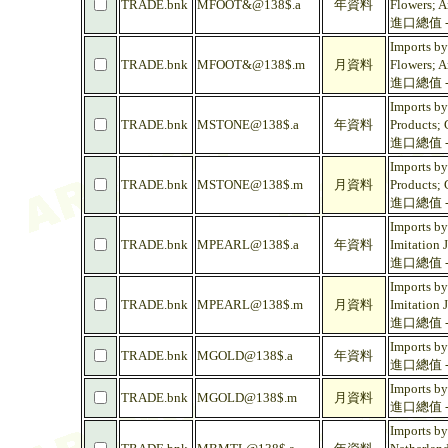
TRADE.bnk
MFOOT&@138$.a
年資料
Flowers; A
進口總值 -
Imports by
TRADE.bnk
MFOOT&@138$.m
月資料
Flowers; A
進口總值 -
Imports by
TRADE.bnk
MSTONE@138$.a
年資料
Products; 
進口總值 -
Imports by
TRADE.bnk
MSTONE@138$.m
月資料
Products; 
進口總值 -
Imports by
TRADE.bnk
MPEARL@138$.a
年資料
Imitation 
進口總值 -
Imports by
TRADE.bnk
MPEARL@138$.m
月資料
Imitation 
進口總值 -
Imports by
TRADE.bnk
MGOLD@138$.a
年資料
進口總值 - 
Imports by
TRADE.bnk
MGOLD@138$.m
月資料
進口總值 - 
Imports by