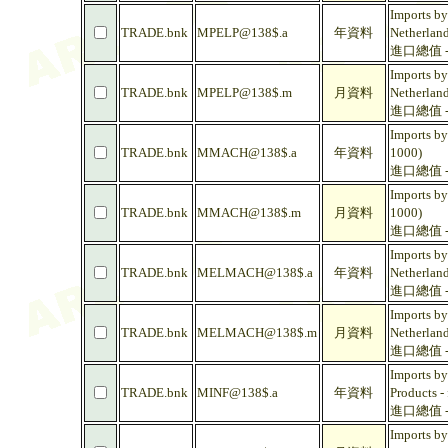
Imports by
TRADE.bnk
MPELP@138$.a
年資料
Netherlan
進口總值 - 
Imports by
TRADE.bnk
MPELP@138$.m
月資料
Netherlan
進口總值 - 
Imports by
TRADE.bnk
MMACH@138$.a
年資料
1000)
進口總值 - 
Imports by
TRADE.bnk
MMACH@138$.m
月資料
1000)
進口總值 - 
Imports by
TRADE.bnk
MELMACH@138$.a
年資料
Netherlan
進口總值 - 
Imports by
TRADE.bnk
MELMACH@138$.m
月資料
Netherlan
進口總值 - 
Imports by
TRADE.bnk
MINF@138$.a
年資料
Products -
進口總值 -
Imports by