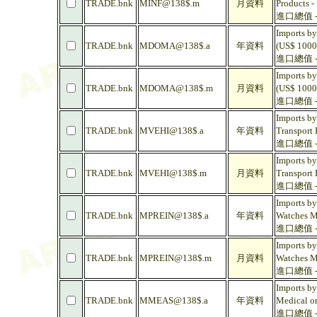
TRADE.bnk
MINF@138$.m
月資料
Products -
進口總值 -
Imports by
TRADE.bnk
MDOMA@138$.a
年資料
(US$ 1000
進口總值 - 
Imports by
TRADE.bnk
MDOMA@138$.m
月資料
(US$ 1000
進口總值 - 
Imports by
TRADE.bnk
MVEHI@138$.a
年資料
Transport 
進口總值 -
Imports by
TRADE.bnk
MVEHI@138$.m
月資料
Transport 
進口總值 -
Imports by
TRADE.bnk
MPREIN@138$.a
年資料
Watches Mu
進口總值 -
Imports by
TRADE.bnk
MPREIN@138$.m
月資料
Watches Mu
進口總值 -
Imports by
TRADE.bnk
MMEAS@138$.a
年資料
Medical or
進口總值 - 