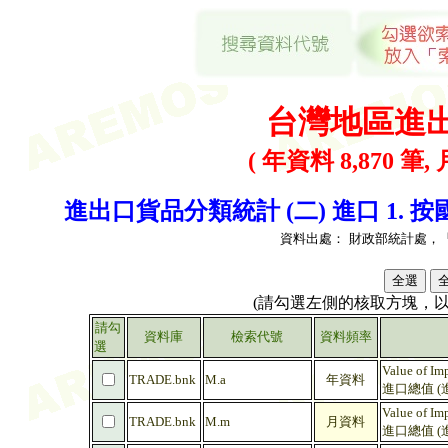
台灣地區進
( 年資料 8,870 筆, 
進出口貨品分類統計 (二) 進口 1. 按國際
資料出處：
財政部統計處，
(請勾選左側的核取方塊，
請勾
資料庫
檢索代號
資料頻率
選
Value of Imp
TRADE.bnk
M.a
年資料
進口總值 (
Value of Imp
TRADE.bnk
M.m
月資料
進口總值 (