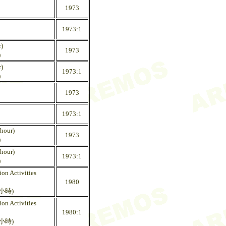
1973
1973:1
)
1973
)
)
1973:1
)
1973
1973:1
hour)
1973
)
hour)
1973:1
)
on Activities
1980
小時)
on Activities
1980:1
小時)