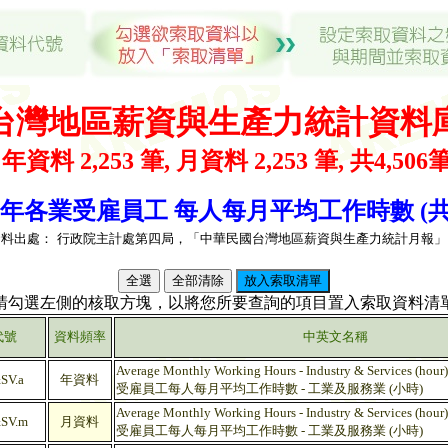
台灣地區薪資與生產力統計資料
( 年資料 2,253 筆, 月資料 2,253 筆, 共4,506筆
 歷年各業受雇員工 每人每月平均工作時數 (共 4
資料出處：
行政院主計處第四局，「中華民國台灣地區薪資與生產力統計月報」
(請勾選左側的核取方塊，以將您所要查詢的項目置入索取資料清單
代號
資料頻率
中英文名稱
Average Monthly Working Hours - Industry & Services (hour)
SV.a
年資料
受雇員工每人每月平均工作時數 - 工業及服務業 (小時)
Average Monthly Working Hours - Industry & Services (hour)
SV.m
月資料
受雇員工每人每月平均工作時數 - 工業及服務業 (小時)