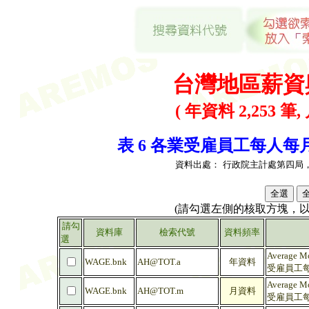
台灣地區薪資
( 年資料 2,253 筆,
表 6 各業受雇員工每人每月平
資料出處：
行政院主計處第四局
(請勾選左側的核取方塊，
請勾
資料庫
檢索代號
資料頻率
選
Average Mo
WAGE.bnk
AH@TOT.a
年資料
受雇員工每
Average Mo
WAGE.bnk
AH@TOT.m
月資料
受雇員工每