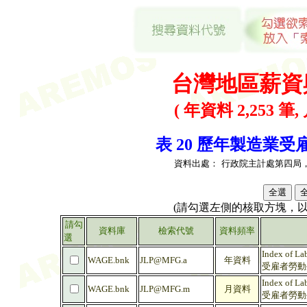
台灣地區薪資
( 年資料 2,253 筆,
表 20 歷年製造業受雇
資料出處：
行政院主計處第四局
(請勾選左側的核取方塊，
請勾
資料庫
檢索代號
資料頻率
選
Index of La
WAGE.bnk
JLP@MFG.a
年資料
受雇者勞動生產
Index of La
WAGE.bnk
JLP@MFG.m
月資料
受雇者勞動生產