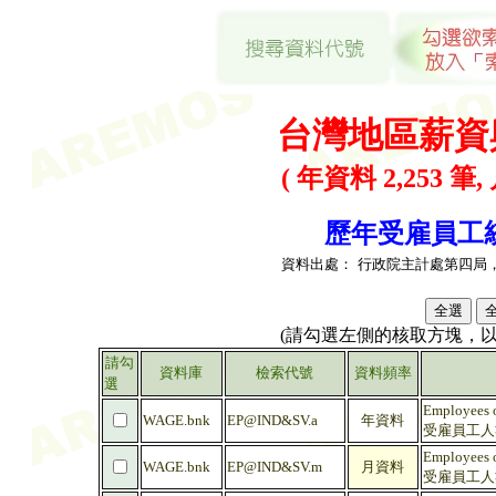
台灣地區薪資
( 年資料 2,253 筆,
歷年受雇員工統計
資料出處：
行政院主計處第四局
(請勾選左側的核取方塊，
請勾
資料庫
檢索代號
資料頻率
選
Employees on
WAGE.bnk
EP@IND&SV.a
年資料
受雇員工人數
Employees on
WAGE.bnk
EP@IND&SV.m
月資料
受雇員工人數